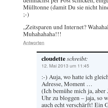
demnächst per Post schicken, eing
Mülltonne (damit Du sie nicht hin
;-)
„Zeitsparen und Internet? Wahaha
Muhahahaha!!!
Antworten
cloudette
schreibt:
12. Mai 2013 um 11:45
:-) Auja, wo hatte ich gle
Adresse, Moment …
(Ich bemühe mich ja, abe
Uhr zu bloggen – jaja, so wa
auch echt verschärft! Ein 