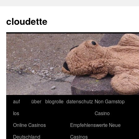
cloudette
auf
über
blogrolle
datenschutz
Non Gamstop
los
Casino
Online Casinos
Empfehlenswerte Neue
Deutschland
Casinos