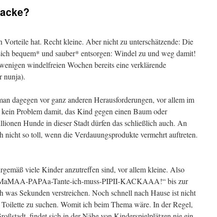
kacke?
ette
ch Vorteile hat. Recht kleine. Aber nicht zu unterschätzende: Die
sich bequem* und sauber* entsorgen: Windel zu und weg damit!
r wenigen windelfreien Wochen bereits eine verklärende
r nunja).
 man dagegen vor ganz anderen Herausforderungen, vor allem im
a kein Problem damit, das Kind gegen einen Baum oder
lionen Hunde in dieser Stadt dürfen das schließlich auch. An
ch nicht so toll, wenn die Verdauungsprodukte vermehrt auftreten.
urgemäß viele Kinder anzutreffen sind, vor allem kleine. Also
m „MaMAA-PAPAa-Tante-ich-muss-PIPII-KACKAAA!“ bis zur
 was Sekunden verstreichen. Noch schnell nach Hause ist nicht
e Toilette zu suchen. Womit ich beim Thema wäre. In der Regel,
roßstadt, findet sich in der Nähe von Kinderspielplätzen nie ein