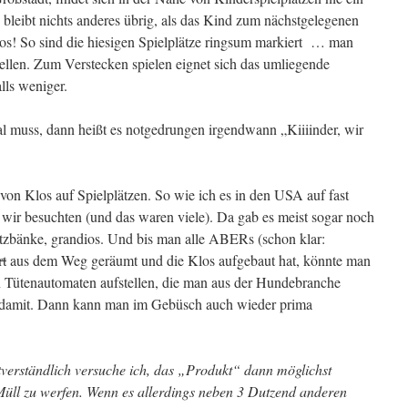
s bleibt nichts anderes übrig, als das Kind zum nächstgelegenen
los! So sind die hiesigen Spielplätze ringsum markiert … man
stellen. Zum Verstecken spielen eignet sich das umliegende
lls weniger.
l muss, dann heißt es notgedrungen irgendwann „Kiiiinder, wir
 von Klos auf Spielplätzen. So wie ich es in den USA auf fast
 wir besuchten (und das waren viele). Da gab es meist sogar noch
Sitzbänke, grandios. Und bis man alle ABERs (schon klar:
rt
aus dem Weg geräumt und die Klos aufgebaut hat, könnte man
n Tütenautomaten aufstellen, die man aus der Hundebranche
g damit. Dann kann man im Gebüsch auch wieder prima
tverständlich versuche ich, das „Produkt“ dann möglichst
Müll zu werfen. Wenn es allerdings neben 3 Dutzend anderen