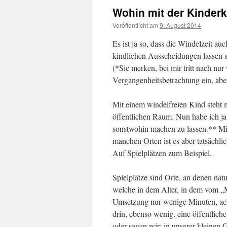
Wohin mit der Kinder
Veröffentlicht am
9. August 2014
von
cloud
Es ist ja so, dass die Windelzeit au
kindlichen Ausscheidungen lassen 
(*Sie merken, bei mir tritt nach nu
Vergangenheitsbetrachtung ein, abe
Mit einem windelfreien Kind steht
öffentlichen Raum. Nun habe ich j
sonstwohin machen zu lassen.** Mil
manchen Orten ist es aber tatsächli
Auf Spielplätzen zum Beispiel.
Spielplätze sind Orte, an denen nat
welche in dem Alter, in dem vo
Umsetzung nur wenige Minuten, ach
drin, ebenso wenig, eine öffentlich
oder sagen wir: in unserer kleinen G