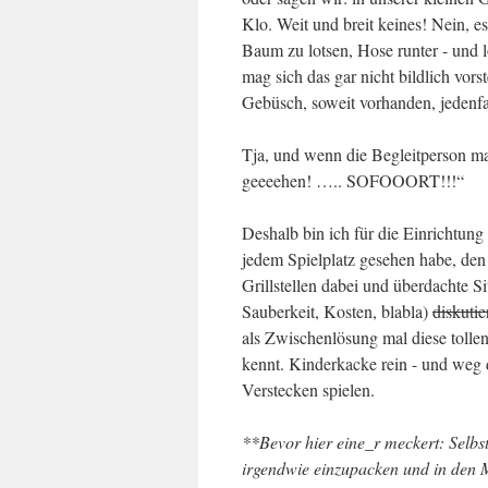
Klo. Weit und breit keines! Nein, e
Baum zu lotsen, Hose runter - und 
mag sich das gar nicht bildlich vor
Gebüsch, soweit vorhanden, jedenfa
Tja, und wenn die Begleitperson ma
geeeehen! ….. SOFOOORT!!!“
Deshalb bin ich für die Einrichtung
jedem Spielplatz gesehen habe, den
Grillstellen dabei und überdachte 
Sauberkeit, Kosten, blabla)
diskutie
als Zwischenlösung mal diese tolle
kennt. Kinderkacke rein - und we
Verstecken spielen.
**Bevor hier eine_r meckert: Selbs
irgendwie einzupacken und in den 