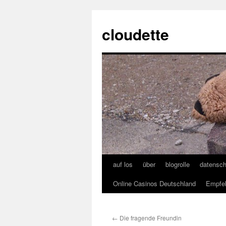
cloudette
auf los
über
blogrolle
datensch
Online Casinos Deutschland
Empfeh
←
Die fragende Freundin