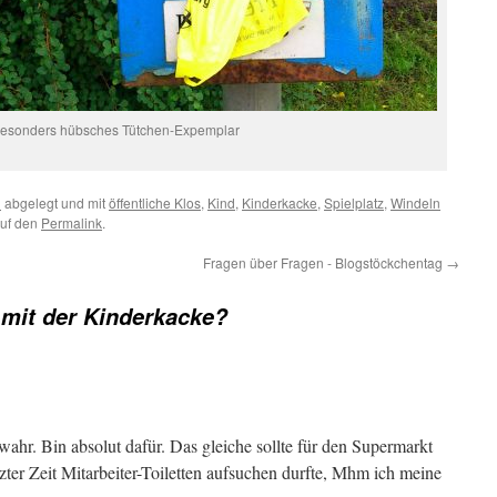
besonders hübsches Tütchen-Expemplar
d
abgelegt und mit
öffentliche Klos
,
Kind
,
Kinderkacke
,
Spielplatz
,
Windeln
auf den
Permalink
.
Fragen über Fragen - Blogstöckchentag
→
mit der Kinderkacke?
wahr. Bin absolut dafür. Das gleiche sollte für den Supermarkt
etzter Zeit Mitarbeiter-Toiletten aufsuchen durfte, Mhm ich meine