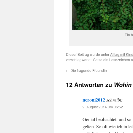
Ein 
Dieser Beitrag wurde unter
Alltag mit Kin
verschlagwortet. Setze ein Lesezeichen 
←
Die fragende Freundin
12 Antworten zu
Wohin 
neroni2012
schreibt:
9. August 2014 um 06:52
Genial beobachtet, und so 
gelten. So oft wie ich in l