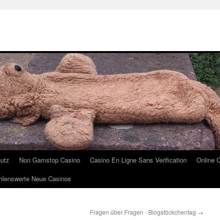
utz
Non Gamstop Casino
Casino En Ligne Sans Verification
Online 
lenswerte Neue Casinos
Fragen über Fragen - Blogstöckchentag
→