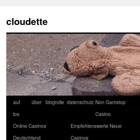
cloudette
auf
über
blogrolle
datenschutz
Non Gamstop
los
Casino
Online Casinos
Empfehlenswerte Neue
Deutschland
Casinos