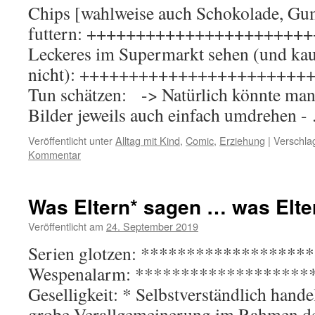
Chips [wahlweise auch Schokolade, Gum
futtern: ++++++++++++++++++++++
Leckeres im Supermarkt sehen (und kau
nicht): ++++++++++++++++++++++++
Tun schätzen: -> Natürlich könnte man
Bilder jeweils auch einfach umdrehen 
Veröffentlicht unter
Alltag mit Kind
,
Comic
,
Erziehung
|
Verschla
Kommentar
Was Eltern* sagen … was Elte
Veröffentlicht am
24. September 2019
Serien glotzen: ******************
Wespenalarm: *******************
Geselligkeit: * Selbstverständlich hande
grobe Verallgemeinerung im Rahmen de