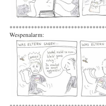
*******************************
Wespenalarm: