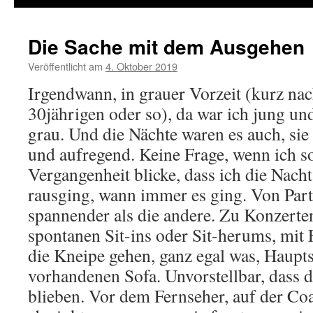
Die Sache mit dem Ausgehen
Veröffentlicht am
4. Oktober 2019
von
cloudette
Irgendwann, in grauer Vorzeit (kurz n
30jährigen oder so), da war ich jung und
grau. Und die Nächte waren es auch, sie
und aufregend. Keine Frage, wenn ich so
Vergangenheit blicke, dass ich die Nach
rausging, wann immer es ging. Von Party
spannender als die andere. Zu Konzerte
spontanen Sit-ins oder Sit-herums, mit 
die Kneipe gehen, ganz egal was, Haupt
vorhandenen Sofa. Unvorstellbar, dass 
blieben. Vor dem Fernseher, auf der C