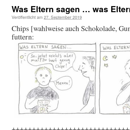
Was Eltern sagen … was Eltern 
Veröffentlicht am
27. September 2019
von
cloudette
Chips [wahlweise auch Schokolade, Gum
futtern:
+++++++++++++++++++++++++++++