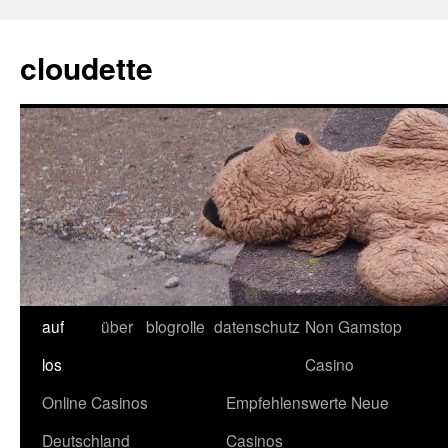
cloudette
auf
über
blogrolle
datenschutz
Non Gamstop
los
Casino
Online Casinos
Empfehlenswerte Neue
Deutschland
Casinos