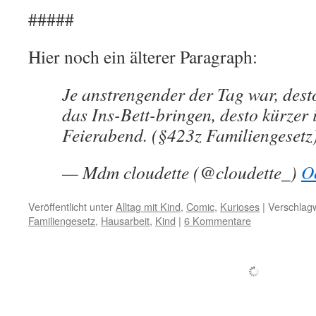
#####
Hier noch ein älterer Paragraph:
Je anstrengender der Tag war, dest
das Ins-Bett-bringen, desto kürzer i
Feierabend. (§423z Familiengesetz
— Mdm cloudette (@cloudette_)
O
Veröffentlicht unter
Alltag mit Kind
,
Comic
,
Kurioses
|
Verschlagw
Familiengesetz
,
Hausarbeit
,
Kind
|
6 Kommentare